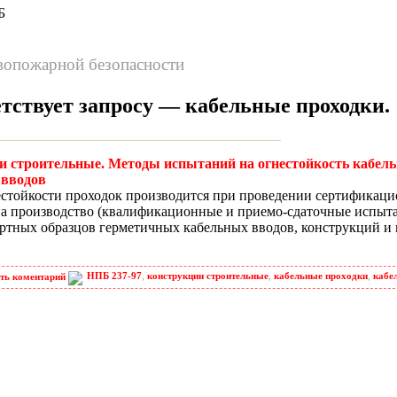
Б
вопожарной безопасности
етствует запросу —
кабельные проходки
.
ии строительные. Методы испытаний на огнестойкость кабел
 вводов
естойкости проходок производится при проведении сертификаци
а производство
(квалификационные
и приемо-сдаточные испыта
ртных образцов герметичных кабельных вводов, конструкций и
НПБ 237-97
,
конструкции строительные
,
кабельные проходки
,
кабе
ть коментарий