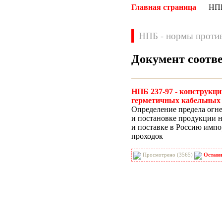
Главная страница
НП
НПБ - нормы проти
Документ соотв
Нормативные документы
НПБ 237-97 - конструкц
ВН
ВНП
герметичных кабельных
Определение предела огн
ВНТП
ВСН
и постановке продукции н
ГН
ГОСТЫ
и поставке в Россию импо
ГСН
ГЭСН
проходок
ГЭСНм
ГЭСНп
ГЭСНр-2001
ЕНиР
Просмотрено (3565)
Остави
МДС
МУ
НПБ
НПРМ
ОКП
ОНТП
ОСТН
ПБ
ПОТ
ППБ
РД
РДС