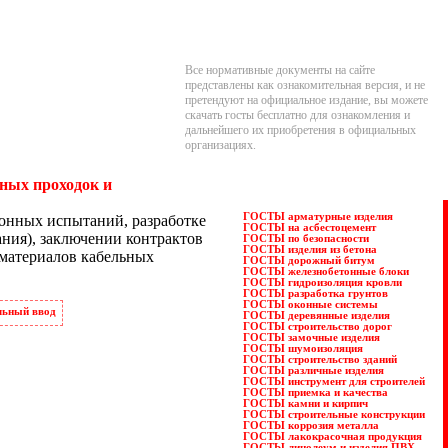
Все нормативные документы на сайте
представлены как ознакомительная версия, и не
претендуют на официальное издание, вы можете
скачать госты бесплатно для ознакомления и
дальнейшего их приобретения в официальных
организациях.
ьных проходок и
ГОСТЫ арматурные изделия
онных испытаний, разработке
ГОСТЫ на асбестоцемент
ния), заключении контрактов
ГОСТЫ по безопасности
ГОСТЫ изделия из бетона
 материалов кабельных
ГОСТЫ дорожный битум
ГОСТЫ железнобетонные блоки
ГОСТЫ гидроизоляция кровли
ГОСТЫ разработка грунтов
ГОСТЫ оконные системы
льный ввод
ГОСТЫ деревянные изделия
ГОСТЫ строительство дорог
ГОСТЫ замочные изделия
ГОСТЫ шумоизоляция
ГОСТЫ строительство зданий
ГОСТЫ различные изделия
ГОСТЫ инструмент для строителей
ГОСТЫ приемка и качества
ГОСТЫ камни и кирпич
ГОСТЫ строительные конструкции
ГОСТЫ коррозия металла
ГОСТЫ лакокрасочная продукция
ГОСТЫ линолеум и изделия ПВХ