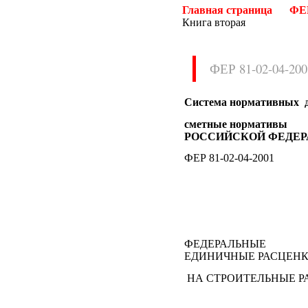
Главная страница
ФЕР
Книга вторая
ФЕР 81-02-04-200
Система нормативных д
Нормативные документы
сметные нормативы
РОССИЙСКОЙ ФЕДЕР
ВН
ВНП
ВНТП
ВСН
ФЕР 81-02-04-2001
ГН
ГОСТЫ
ГСН
ГЭСН
ГЭСНм
ГЭСНп
ГЭСНр-2001
ЕНиР
МДС
МУ
НПБ
НПРМ
ФЕДЕРАЛЬНЫЕ
ЕДИНИЧНЫЕ РАСЦЕН
ОКП
ОНТП
ОСТН
ПБ
НА СТРОИТЕЛЬНЫЕ Р
ПОТ
ППБ
РД
РДС