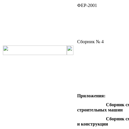
РНиП
РСН
ФЕР-2001
СанПиН
СБЦ
СН
СНиП
СНиР-91 Р
СП
ТОИ
ТСН
ФЕР-2001
ФЕРм-2001
Сборник № 4
ФЕРп-2001
ФЕРр-2001
Приложения:
Сборник сметных 
строительных машин
Сборник сметных 
и конструкции