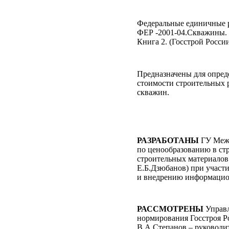
Федеральные единичные р
ФЕР -2001-04.Скважины.
Книга 2.
(Госстрой
России
Предназначены для опред
стоимости строительных 
скважин.
РАЗРАБОТАНЫ
ГУ Меж
по ценообразованию в ст
строительных материалов
Е.Б.Дзюбанов) при учас
и внедрению информаци
РАССМОТРЕНЫ
Управл
нормирования Госстроя Р
В.А.Степанов – руководит