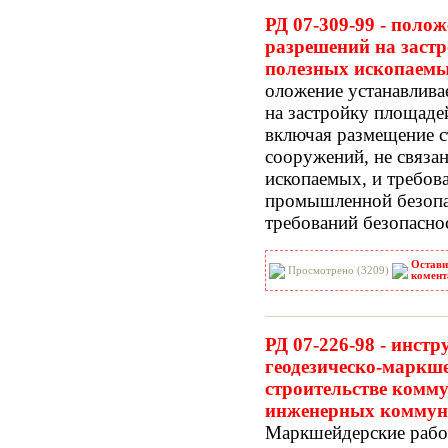
РД 07-309-99 - поло
разрешений на заст
полезных ископаемых
оложение устанавлива
на застройку площаде
включая размещение с
сооружений, не связа
ископаемых, и требов
промышленной безопас
требований безопасно
Остави
Просмотрено (3209)
комент
РД 07-226-98 - инст
геодезическо-маркш
строительстве комм
инженерных коммун
Маркшейдерские рабо