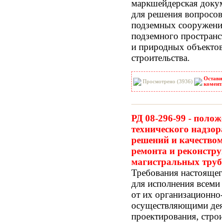
маркшейдерская доку
для решения вопросов
подземных сооружени
подземного пространс
и природных объектов
строительства.
Остави
Просмотрено (3936)
комент
РД 08-296-99 - поло
технического надзо
решений и качеством
ремонта и реконстру
магистральных труб
Требования настояще
для исполнения всеми
от их организационно
осуществляющими дея
проектирования, строи