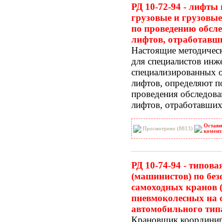
РД 10-72-94 - лифты
грузовые и грузовы
по проведению обсле
лифтов, отработавш
Настоящие методическ
для специалистов ин
специализированных о
лифтов, определяют п
проведения обследова
лифтов, отработавши
Остави
Просмотрено (8813)
комент
РД 10-74-94 - типов
(машинистов) по бе
самоходных кранов 
пневмоколесных на 
автомобильного тип
Крановщик координир