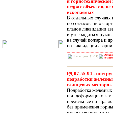
и горнотехнической
РНиП
РСН
недрах объектов, не
СанПиН
СБЦ
ископаемых
СН
СНиП
В отдельных случаях 
СНиР-91 Р
СП
по согласованию с ор
ТОИ
ТСН
планов ликвидации ав
ФЕР-2001
ФЕРм-2001
и утверждаться руков
ФЕРп-2001
ФЕРр-2001
на случай пожара и д
по ликвидации аварии
Остави
Просмотрено (3554)
комент
РД 07-55-94 - инстр
подработки железны
сланцевых месторож
Подработка железных
при деформациях зем
предельные по Правил
без применения горны
уменьшающих ожидае