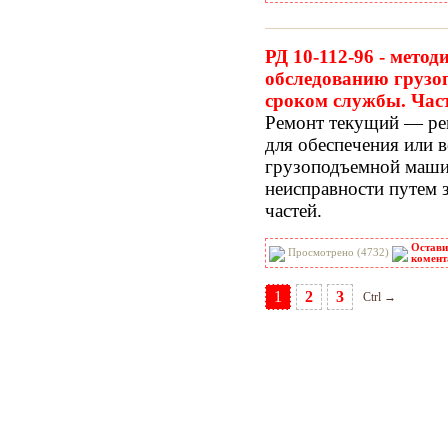
РД 10-112-96 - метод
обследованию грузо
сроком службы. Час
Ремонт текущий — ре
для обеспечения или 
грузоподъемной маши
неисправности путем 
частей.
Остави
Просмотрено (4732)
комент
1
2
3
Ctrl →