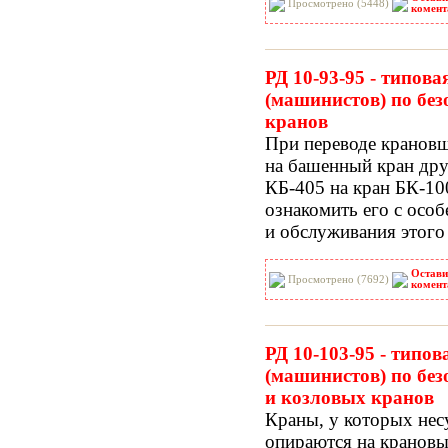
Просмотрено (5448)
комент
РД 10-93-95 - типов
(машинистов) по бе
кранов
При переводе крановщ
на башенный кран др
КБ-405 на кран БК-100
ознакомить его с осо
и обслуживания этого 
Остави
Просмотрено (7692)
комент
РД 10-103-95 - типо
(машинистов) по бе
и козловых кранов
Краны, у которых нес
опираются на кранов