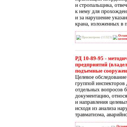
и стропальщика, отвеч
к нему для прохожден
и за нарушение указа
крана, изложенных в 
Остав
Просмотрено (11323)
комен
РД 10-89-95 - метод
предприятий (владе
подъемные сооруже
Целевое обследование
группой инспекторов 
отдельных вопросов б
документацию, относ
и направления целевы
исходя из анализа нар
травматизма, аварийно
Остави