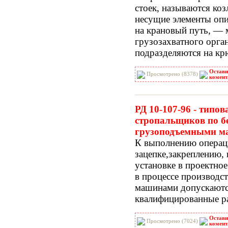
стоек, называются коз
несущие элементы опи
на крановый путь, —
грузозахватного орга
подразделяются на кр
Остави
Просмотрено (8378)
комент
РД 10-107-96 - типо
стропальщиков по б
грузоподъемными 
К выполнению операц
зацепке,закреплению
установке в проектное
в процессе производс
машинами допускаютс
квалифицированные р
Остави
Просмотрено (7024)
комент