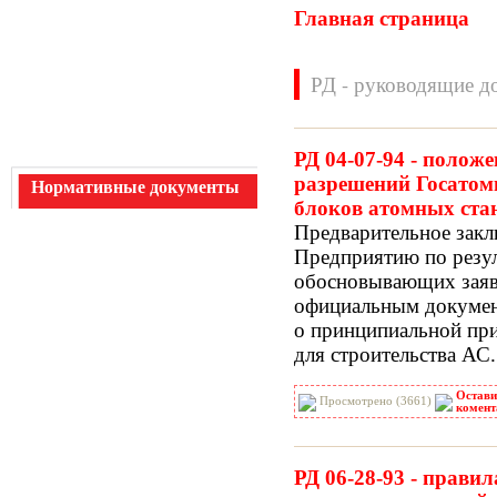
Главная страница
РД - руководящие д
РД 04-07-94 - полож
разрешений Госатомн
Нормативные документы
блоков атомных ста
ВН
ВНП
Предварительное закл
ВНТП
ВСН
Предприятию по резул
ГН
ГОСТЫ
обосновывающих заявк
ГСН
ГЭСН
официальным докумен
ГЭСНм
ГЭСНп
о принципиальной пр
ГЭСНр-2001
ЕНиР
для строительства АС.
МДС
МУ
НПБ
НПРМ
Остави
Просмотрено (3661)
комент
ОКП
ОНТП
ОСТН
ПБ
ПОТ
ППБ
РД 06-28-93 - правил
РД
РДС