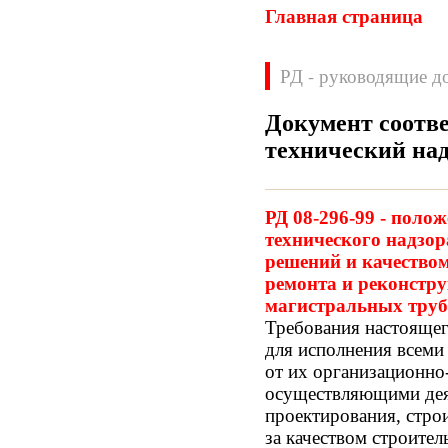
Главная страница
РД - руководящие д
Документ соотве
технический на
Нормативные документы
ВН
ВНП
РД 08-296-99 - поло
ВНТП
ВСН
технического надзо
ГН
ГОСТЫ
решений и качеством
ГСН
ГЭСН
ремонта и реконстру
ГЭСНм
ГЭСНп
магистральных труб
ГЭСНр-2001
ЕНиР
Требования настояще
МДС
МУ
для исполнения всеми
НПБ
НПРМ
от их организационно
ОКП
ОНТП
осуществляющими дея
ОСТН
ПБ
проектирования, строи
ПОТ
ППБ
за качеством строител
РД
РДС