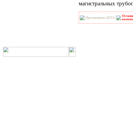
магистральных трубо
РНиП
РСН
СанПиН
СБЦ
Остави
СН
СНиП
Просмотрено (6251)
комент
СНиР-91 Р
СП
ТОИ
ТСН
ФЕР-2001
ФЕРм-2001
ФЕРп-2001
ФЕРр-2001