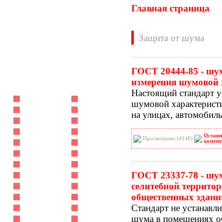
Главная страница
Защита от шума
ГОСТ 20444-85 - шу
измерения шумовой 
Нормативные документы
Настоящий стандарт у
ВН
ВНП
шумовой характерист
ВНТП
ВСН
на улицах, автомобил
ГН
ГОСТЫ
ГСН
ГЭСН
Остави
Просмотрено (4148)
ГЭСНм
ГЭСНп
комент
ГЭСНр-2001
ЕНиР
МДС
МУ
ГОСТ 23337-78 - шу
НПБ
НПРМ
селитебной террито
ОКП
ОНТП
общественных здани
ОСТН
ПБ
Стандарт не устанавл
ПОТ
ППБ
шума в помещениях о
РД
РДС