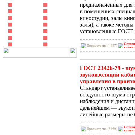
предназначенных для 
РНиП
РСН
в помещениях специал
СанПиН
СБЦ
киностудии, залы кино
СН
СНиП
залы), а также метод
СНиР-91 Р
СП
установленные ГОСТ 
ТОИ
ТСН
ФЕР-2001
ФЕРм-2001
ФЕРп-2001
ФЕРр-2001
Остави
Просмотрено (4487)
комент
ГОСТ 23426-79 - шу
звукоизоляции каби
управления в произ
Стандарт устанавлива
воздушного шума ог
наблюдения и дистанц
дальнейшем — звукои
линейные размеры не
Остави
Просмотрено (3469)
комент