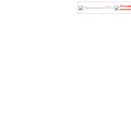
Остави
Просмотрено (7975)
комент
Ведомственные нормы
Ведомственные нормы проектиров
Ведомственные нормы технологич
Ведомственные строительные нор
Гигиенические нормы