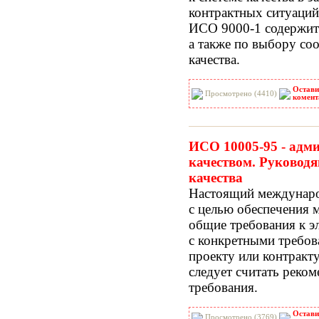
контрактных ситуаци
ИСО 9000-1 содержит 
а также по выбору со
качества.
Остави
Просмотрено (4410)
комент
ИСО 10005-95 - адм
качеством. Руковод
качества
Настоящий междунаро
с целью обеспечения 
общие требования к э
с конкретными требов
проекту или контракт
следует считать реко
требования.
Остави
Просмотрено (3769)