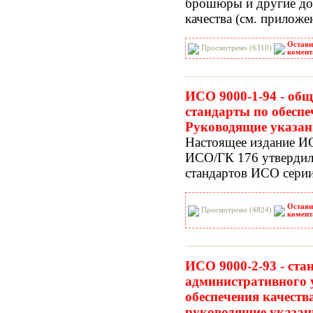
брошюры и другие до
качества
(см
. приложе
Остави
Просмотрено (6310)
комент
ИСО 9000-1-94 - общ
стандарты по обеспе
Руководящие указан
Настоящее издание И
ИСО/ГК 176 утверди
стандартов ИСО сери
Остави
Просмотрено (4824)
комент
ИСО 9000-2-93 - ста
административного 
обеспечения качеств
руководящие указан