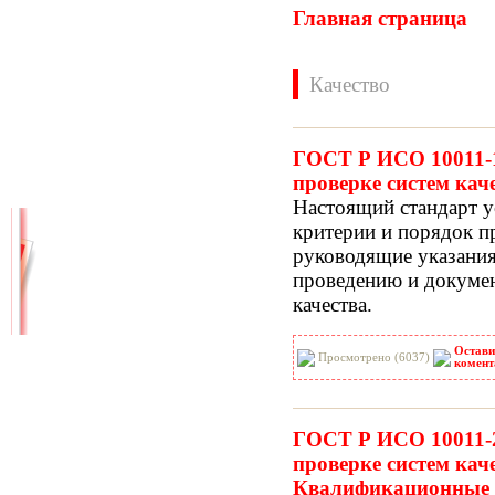
Главная страница
Качество
ГОСТ Р ИСО 10011-1
проверке систем кач
Нормативные документы
Настоящий стандарт у
ВН
ВНП
критерии и порядок п
ВНТП
ВСН
руководящие указания
ГН
ГОСТЫ
проведению и докуме
ГСН
ГЭСН
качества.
ГЭСНм
ГЭСНп
ГЭСНр-2001
ЕНиР
Остави
Просмотрено (6037)
МДС
МУ
комент
НПБ
НПРМ
ОКП
ОНТП
ГОСТ Р ИСО 10011-2
ОСТН
ПБ
проверке систем каче
ПОТ
ППБ
Квалификационные к
РД
РДС