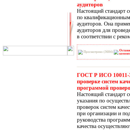
аудиторов
РНиП
РСН
Настоящий стандарт с
СанПиН
СБЦ
по квалификационным 
СН
СНиП
аудиторов. Она приме
СНиР-91 Р
СП
аудиторов для проведе
ТОИ
ТСН
в соответствии с рек
ФЕР-2001
ФЕРм-2001
ФЕРп-2001
ФЕРр-2001
Остави
Просмотрено (3684)
комент
ГОСТ Р ИСО 10011-3
проверке систем каче
программой провер
Настоящий стандарт 
указания по осуществ
проверок систем каче
при организации и по
руководства программ
качества осуществляют