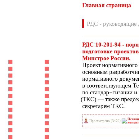
Главная страница
РДС - руководящие 
РДС 10-201-94 - пор
подготовке проекто
Нормативные документы
Минстрое России.
ВН
ВНП
Проект нормативного
ВНТП
ВСН
основным разработчик
ГН
ГОСТЫ
нормативного докуме
ГСН
ГЭСН
в соответствующем Те
ГЭСНм
ГЭСНп
по стандар¬тизации и
ГЭСНр-2001
ЕНиР
(ТКС
) — также предсе
МДС
МУ
секретарем ТКС.
НПБ
НПРМ
ОКП
ОНТП
Остави
Просмотрено (3479)
ОСТН
ПБ
комент
ПОТ
ППБ
РД
РДС