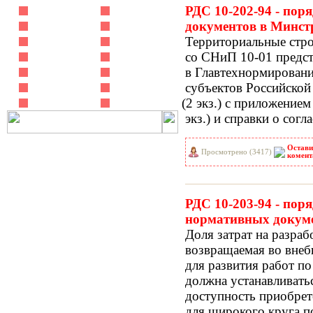
РДС 10-202-94 - по
РНиП
РСН
документов в Минстр
СанПиН
СБЦ
Территориальные стро
СН
СНиП
со СНиП 10-01 предст
СНиР-91 Р
СП
в Главтехнормировани
ТОИ
ТСН
субъектов Российской
ФЕР-2001
ФЕРм-2001
(2
экз.) с приложением
ФЕРп-2001
ФЕРр-2001
экз.) и справки о согл
Остави
Просмотрено (3417)
комент
РДС 10-203-94 - пор
нормативных докуме
Доля затрат на разра
возвращаемая во вне
для развития работ по
должна устанавливать
доступность приобрет
для широкого кру­га п