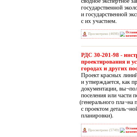
сводное экспертное з
государственной экол
и государственной эк
с их участием.
Остави
Просмотрено (4698)
комент
РДС 30-201-98 - инс
проектирования и у
городах и других по
Проект красных линий
и утверждается, как п
документации, вы¬по
поселения или части п
(генерального
пла¬на п
с проектом деталь¬но
планировки).
Остави
Просмотрено (5749)
комент