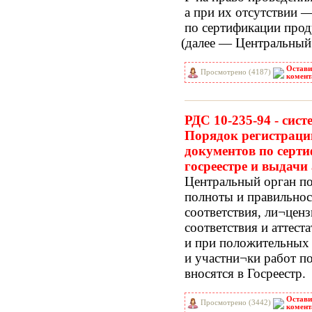
а при их отсутствии 
по сертификации прод
(далее
— Центральный 
Остави
Просмотрено (4187)
комент
РДС 10-235-94 - сис
Порядок регистрации
документов по серти
госреестре и выдачи
Центральный орган по
полноты и правильно
соответствия, ли¬ценз
соответствия и аттест
и при положительных 
и участни¬ки работ по
вносятся в Госреестр.
Остави
Просмотрено (3442)
комент