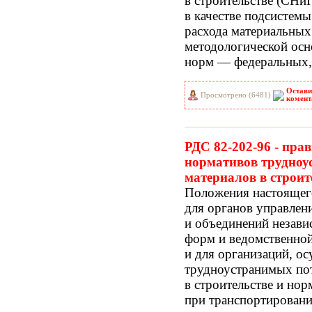
в строительстве
(СНи
в качестве подсистемы
расхода материальных
методологической осн
норм — федеральных,
Остави
Просмотрено (6481)
комент
РДС 82-202-96 - пра
нормативов трудноу
материалов в строит
Положения настоящег
для органов управлен
и объединений незав
форм и ведомственно
и для организаций, о
трудноустранимых пот
в строительстве и нор
при транспортировани