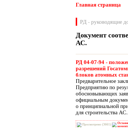
Главная страница
РД - руководящие д
Документ соотв
АС
.
Нормативные документы
ВН
ВНП
РД 04-07-94 - полож
ВНТП
ВСН
разрешений Госатомн
ГН
ГОСТЫ
блоков атомных ста
ГСН
ГЭСН
Предварительное закл
ГЭСНм
ГЭСНп
Предприятию по резул
ГЭСНр-2001
ЕНиР
обосновывающих заявк
МДС
МУ
официальным докумен
НПБ
НПРМ
о принципиальной пр
ОКП
ОНТП
для строительства АС.
ОСТН
ПБ
ПОТ
ППБ
Остави
Просмотрено (3661)
РД
РДС
комент