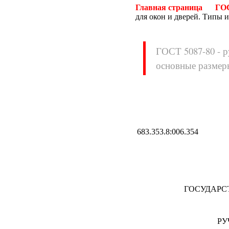
Главная страница
ГО
для окон и дверей. Типы 
ГОСТ 5087-80 - р
основные размер
Нормативные документы
ВН
ВНП
ВНТП
ВСН
ГН
ГОСТЫ
683.353.
ГСН
ГЭСН
ГЭСНм
ГЭСНп
ГЭСНр-2001
ЕНиР
МДС
МУ
НПБ
НПРМ
ГОСУДАРС
ОКП
ОНТП
ОСТН
ПБ
ПОТ
ППБ
РУ
РД
РДС