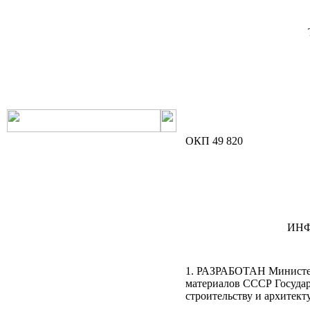
РНиП
РСН
СанПиН
СБЦ
СН
СНиП
СНиР-91 Р
СП
ТОИ
ТСН
ФЕР-2001
ФЕРм-2001
ФЕРп-2001
ФЕРр-2001
ОКП 49 820
ИН
1. РАЗРАБОТАН Министе
материалов СССР Госуда
строительству и архитек