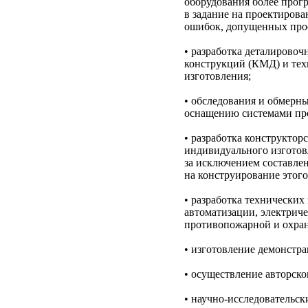
оборудования более прог
в задание на проектирова
ошибок, допущенных прое
• разработка деталирово
конструкций
(КМД
) и те
изготовления;
• обследования и обмерн
оснащению системами пр
• разработка конструктор
индивидуального изготовл
за исключением составле
на конструирование этого
• разработка технических
автоматизации, электриче
противопожарной и охра
• изготовление демонстр
• осуществление авторско
• научно-исследовательс