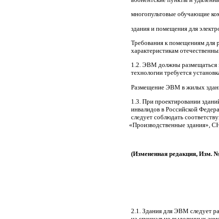
многопультовые обучающие ко
здания и помещения для элект
Требования к помещениям для 
характеристикам отечественн
1.2. ЭВМ должны размещаться 
технологии требуется установк
Размещение ЭВМ в жилых здани
1.3. При проектировании здани
инвалидов в Российской Федера
следует соблюдать соответств
«Производственные
здания», С
(Измененная
редакция, Изм. №
2.1. Здания для ЭВМ следует 
на специально выделенных зем