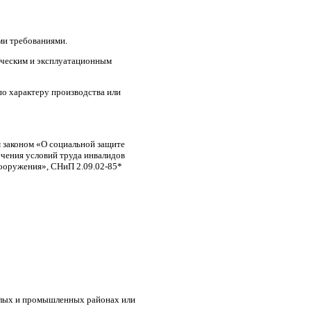
ми требованиями.
ическим и эксплуатационным
о характеру производства или
 законом
«О
социальной защите
ечения условий труда инвалидов
ооружения», СНиП 2.09.02-85*
жилых и промышленных районах или