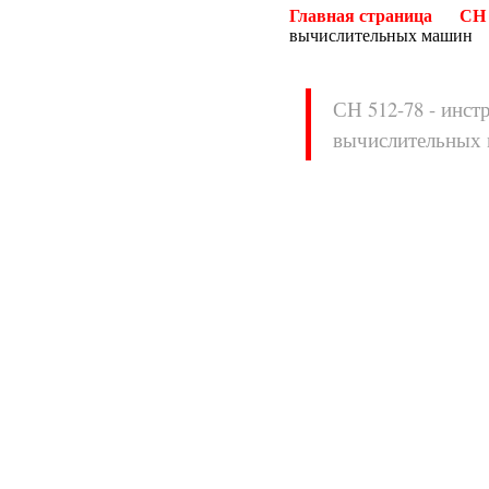
Главная страница
СН
вычислительных машин
СН 512-78 - инст
вычислительных
Нормативные документы
ВН
ВНП
ВНТП
ВСН
ГН
ГОСТЫ
ГСН
ГЭСН
ГЭСНм
ГЭСНп
ГЭСНр-2001
ЕНиР
МДС
МУ
НПБ
НПРМ
ОКП
ОНТП
ОСТН
ПБ
ПОТ
ППБ
РД
РДС