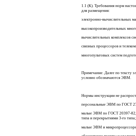
1.1
(К
). Требования норм наст
для размещения:
электронно-вычислительных ма
высокопроизводительных мног
вычислительных комплексов с
связных процессоров и телеко
многопультовых систем подгот
Примечание. Далее по тексту 
условно обозначаются ЭВМ.
Нормы инструкции не распрост
персональные ЭВМ по ГОСТ 27
малые ЭВМ по ГОСТ 20397-82,
типа и перекрытиями 3-го типа;
малые ЭВМ и микропроцессорны
абонентские пункты и удаленн