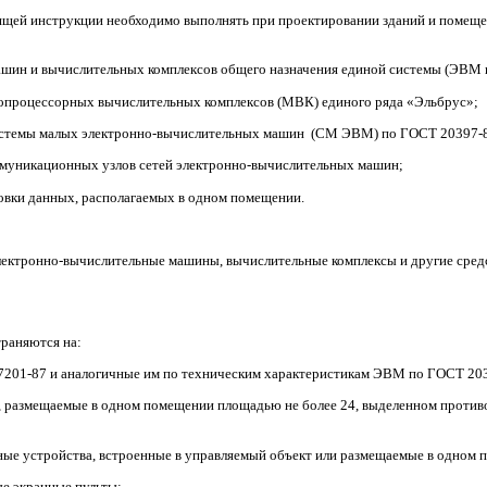
оящей инструкции необходимо выполнять при проектировании зданий и помещ
шин и вычислительных комплексов общего назначения единой системы
(ЭВМ
опроцессорных вычислительных комплексов
(МВК
) единого ряда
«Эльбрус
»;
истемы малых электронно-вычислительных машин
(СМ
ЭВМ) по ГОСТ 20397-
ммуникационных узлов сетей электронно-вычислительных машин;
овки данных, располагаемых в одном помещении.
электронно-вычислительные машины, вычислительные комплексы и другие сред
раняются на:
201-87 и аналогичные им по техническим характеристикам ЭВМ по ГОСТ 20
 размещаемые в одном помещении площадью не более 24, выделенном против
е устройства, встроенные в управляемый объект или размещаемые в одном 
ые экранные пульты;