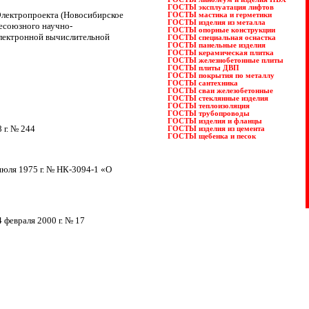
ГОСТЫ эксплуатация лифтов
лектропроекта
(Новосибирское
ГОСТЫ мастика и герметики
ГОСТЫ изделия из металла
есоюзного научно-
ГОСТЫ опорные конструкции
электронной вычислительной
ГОСТЫ специальная оснастка
ГОСТЫ панельные изделия
ГОСТЫ керамическая плитка
ГОСТЫ железнобетонные плиты
ГОСТЫ плиты ДВП
ГОСТЫ покрытия по металлу
ГОСТЫ сантехника
ГОСТЫ сваи железобетонные
ГОСТЫ стеклянные изделия
ГОСТЫ теплоизоляция
ГОСТЫ трубопроводы
ГОСТЫ изделия и фланцы
 г
. № 244
ГОСТЫ изделия из цемента
ГОСТЫ щебенка и песок
 июля
1975 г
. № НК-3094-1
«О
24 февраля
2000 г
. № 17