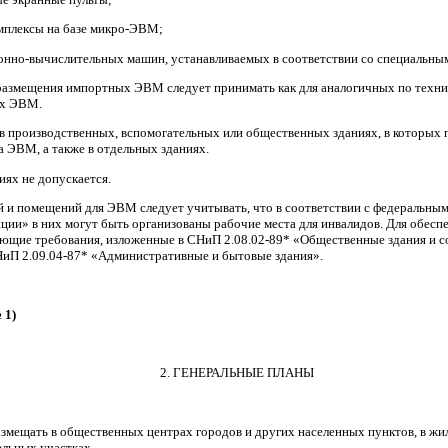
мплексы на базе микро-ЭВМ;
ронно-вычислительных машин, устанавливаемых в соответствии со специальны
размещения импортных ЭВМ следует принимать как для аналогичных по техн
ых ЭВМ.
в производственных, вспомогательных или общественных зданиях, в которых п
а ЭВМ, а также в отдельных зданиях.
ях не допускается.
й и помещений для ЭВМ следует учитывать, что в соответствии с федеральным
ции» в них могут быть организованы рабочие места для инвалидов. Для обесп
ующие требования, изложенные в СНиП 2.08.02-89*
«Общественные
здания и с
НиП 2.09.04-87*
«Административные
и бытовые здания».
 1)
2. ГЕНЕРАЛЬНЫЕ ПЛАНЫ
размещать в общественных центрах городов и других населенных пунктов, в 
ельных участках.