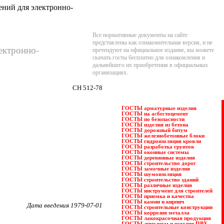
ений для электронно-
Все нормативные документы на сайте
представлены как ознакомительная версия, и не
ектронно-
претендуют на официальное издание, вы можете
скачать госты бесплатно для ознакомления и
дальнейшего их приобретения в официальных
организациях.
СН 512-78
ГОСТЫ арматурные изделия
ГОСТЫ на асбестоцемент
ГОСТЫ по безопасности
ГОСТЫ изделия из бетона
ГОСТЫ дорожный битум
ГОСТЫ железнобетонные блоки
ГОСТЫ гидроизоляция кровли
ГОСТЫ разработка грунтов
ГОСТЫ оконные системы
ГОСТЫ деревянные изделия
ГОСТЫ строительство дорог
ГОСТЫ замочные изделия
ГОСТЫ шумоизоляция
ГОСТЫ строительство зданий
ГОСТЫ различные изделия
ГОСТЫ инструмент для строителей
ГОСТЫ приемка и качества
ГОСТЫ камни и кирпич
Дата введения 1979-07-01
ГОСТЫ строительные конструкции
ГОСТЫ коррозия металла
ГОСТЫ лакокрасочная продукция
ГОСТЫ линолеум и изделия ПВХ