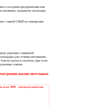
нию к соседним предприятиям или
но-активных, неприятно пахнущих
вии с главой СНиП по планировке
одные дорожки с шириной
 площадки для стоянки автомашин.
благоустроен и озеленен, при этом
пушенные семена.
 электронно-вычислительных
ки залов ЭВМ
,
электромеханические