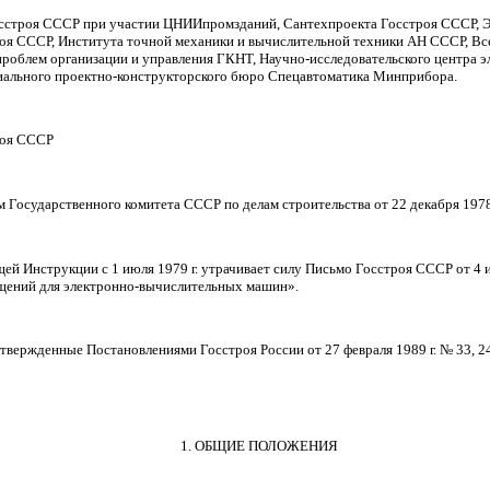
роя СССР при участии ЦНИИпромзданий, Сантехпроекта Госстроя СССР, Э
я СССР, Института точной механики и вычислительной техники АН СССР, Вс
проблем организации и управления ГКНТ, Научно-исследовательского центра 
иального проектно-конструкторского бюро Спецавтоматика Минприбора.
оя СССР
осударственного комитета СССР по делам строительства от 22 декабря
1978
ящей Инструкции с 1 июля
1979 г
. утрачивает силу Письмо Госстроя СССР от 4
щений для электронно-вычислительных машин».
утвержденные Постановлениями Госстроя России от 27 февраля
1989 г
. № 33, 
1. ОБЩИЕ ПОЛОЖЕНИЯ