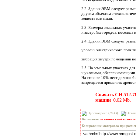
2.2. Здания ЭВМ следует разм
другим объектам с технологич
веществ или пыли.
2.3. Размеры земельных участк
и застройке городов, поселков 
2.4. Здания ЭВМ следует разме
уровень электрического поля 
вибрация внутри помещений не 
2.5. На земельных участках д
и уклонами, обеспечивающими 
На стоянке 10% мест должно бы
запрещается применять древес
Скачать СН 512-7
машин
0,02 Mb.
Просмотрено (3933)
Отзыв
Вы можете
оставить свой комент
Копирование материала при разме