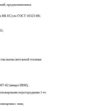
ений, предназначенных
и ВК ЕС) по ГОСТ 16325-88;
82;
ства вычислительной техники
397-82
(микроЭВМ
);
опожарными перегородками 1-го
помещении с ним;