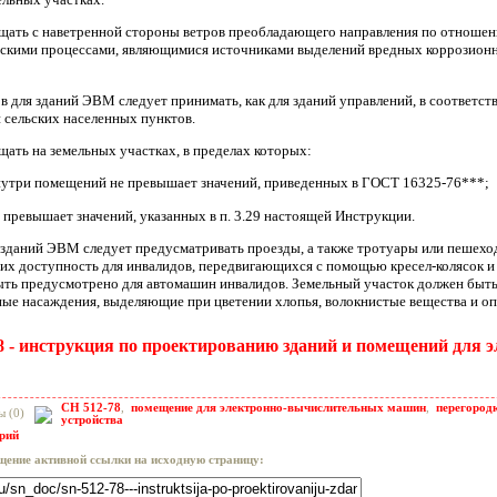
ещать с наветренной стороны ветров преобладающего направления по отноше
ескими процессами, являющимися источниками выделений вредных коррозион
ов для зданий ЭВМ следует принимать, как для зданий управлений, в соответст
и сельских населенных пунктов.
щать на земельных участках, в пределах которых:
внутри помещений не превышает значений, приведенных в ГОСТ 16325-76***;
превышает значений, указанных в п. 3.29 настоящей Инструкции.
ля зданий ЭВМ следует предусматривать проезды, а также тротуары или пешех
их доступность для инвалидов, передвигающихся с помощью кресел-колясок и
ть предусмотрено для автомашин инвалидов. Земельный участок должен быть 
ные насаждения, выделяющие при цветении хлопья, волокнистые вещества и о
8 - инструкция по проектированию зданий и помещений для
СН 512-78
,
помещение для электронно-вычислительных машин
,
перегород
ы (0)
устройства
арий
щение активной ссылки на исходную страницу: