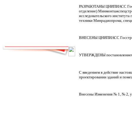
РНиП
РСН
РАЗРАБОТАНЫ ЦНИПИАСС Госст
СанПиН
СБЦ
отделение) Минмонтажспецстро
исследовательского института 
СН
СНиП
техники Минрадиопрома, спец
СНиР-91 Р
СП
ТОИ
ТСН
ФЕР-2001
ФЕРм-2001
ВНЕСЕНЫ ЦНИПИАСС Госстр
ФЕРп-2001
ФЕРр-2001
УТВЕРЖДЕНЫ постановлением Г
С введением в действие насто
проектировании зданий и поме
Внесены Изменения № 1, № 2, 