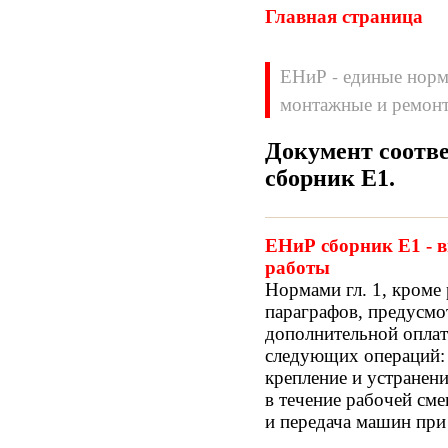
Главная страница
ЕНиР - единые норм
монтажные и ремонт
Документ соотве
Нормативные документы
cборник Е1
.
ВН
ВНП
ВНТП
ВСН
ЕНиР cборник Е1 - 
ГН
ГОСТЫ
работы
ГСН
ГЭСН
Нормами гл. 1, кроме 
ГЭСНм
ГЭСНп
параграфов, предусмо
ГЭСНр-2001
ЕНиР
дополнительной оплат
МДС
МУ
следующих операций: 
НПБ
НПРМ
крепление и устранен
ОКП
ОНТП
в течение рабочей см
ОСТН
ПБ
и передача машин при
ПОТ
ППБ
РД
РДС