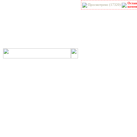
Остав
РНиП
РСН
Просмотрено (17320)
комен
СанПиН
СБЦ
СН
СНиП
СНиР-91 Р
СП
ТОИ
ТСН
ФЕР-2001
ФЕРм-2001
ФЕРп-2001
ФЕРр-2001