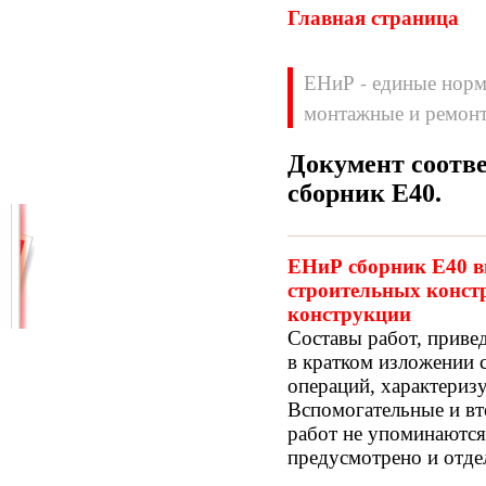
Главная страница
ЕНиР - единые норм
монтажные и ремонт
Документ соотв
Нормативные документы
сборник Е40
.
ВН
ВНП
ВНТП
ВСН
ЕНиР сборник Е40 вы
ГН
ГОСТЫ
строительных конст
ГСН
ГЭСН
конструкции
ГЭСНм
ГЭСНп
Составы работ, приве
ГЭСНр-2001
ЕНиР
в кратком изложении 
МДС
МУ
операций, характериз
НПБ
НПРМ
Вспомогательные и вт
ОКП
ОНТП
работ не упоминаются
ОСТН
ПБ
предусмотрено и отдел
ПОТ
ППБ
РД
РДС