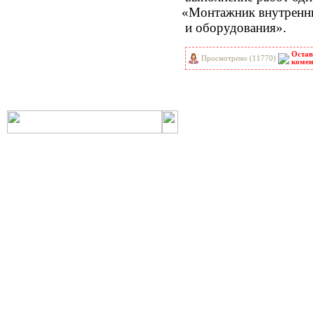
«Монтажник
внутренни
РНиП
РСН
и оборудования».
СанПиН
СБЦ
СН
СНиП
Остав
СНиР-91 Р
СП
Просмотрено (11770)
комен
ТОИ
ТСН
ФЕР-2001
ФЕРм-2001
ФЕРп-2001
ФЕРр-2001