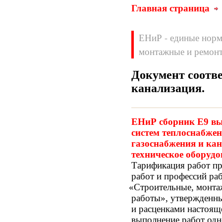
Главная страница
ЕНиР - единые норм
монтажные и ремонт
Документ соотве
Нормативные документы
канализация
.
ВН
ВНП
ВНТП
ВСН
ЕНиР сборник Е9 вы
ГН
ГОСТЫ
систем теплоснабжен
ГСН
ГЭСН
газоснабжения и ка
ГЭСНм
ГЭСНп
техническое оборудо
ГЭСНр-2001
ЕНиР
Тарификация работ пр
МДС
МУ
работ и профессий раб
НПБ
НПРМ
«Строительные
, монт
ОКП
ОНТП
работы», утвержденн
ОСТН
ПБ
и расценками настоящ
ПОТ
ППБ
выполнение работ одн
РД
РДС