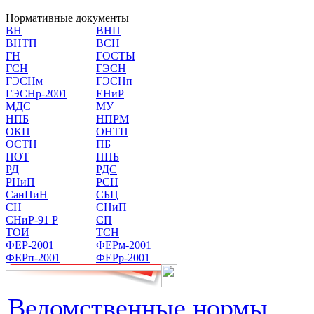
Нормативные документы
ВН
ВНП
ВНТП
ВСН
ГН
ГОСТЫ
ГСН
ГЭСН
ГЭСНм
ГЭСНп
ГЭСНр-2001
ЕНиР
МДС
МУ
НПБ
НПРМ
ОКП
ОНТП
ОСТН
ПБ
ПОТ
ППБ
РД
РДС
РНиП
РСН
СанПиН
СБЦ
СН
СНиП
СНиР-91 Р
СП
ТОИ
ТСН
ФЕР-2001
ФЕРм-2001
ФЕРп-2001
ФЕРр-2001
Ведомственные нормы