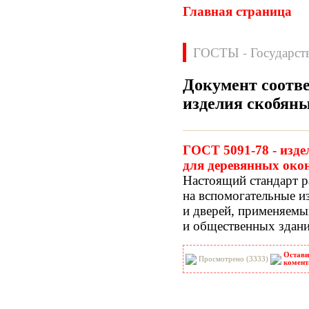
Главная страница
ГОСТЫ - Государст
Документ соотве
изделия скобян
Нормативные документы
ВН
ВНП
ГОСТ 5091-78 - изд
ВНТП
ВСН
для деревянных окон
ГН
ГОСТЫ
Настоящий стандарт р
ГСН
ГЭСН
на вспомогательные и
ГЭСНм
ГЭСНп
и дверей, применяемы
ГЭСНр-2001
ЕНиР
и общественных здани
МДС
МУ
НПБ
НПРМ
Остави
ОКП
ОНТП
Просмотрено (3333)
комент
ОСТН
ПБ
ПОТ
ППБ
РД
РДС