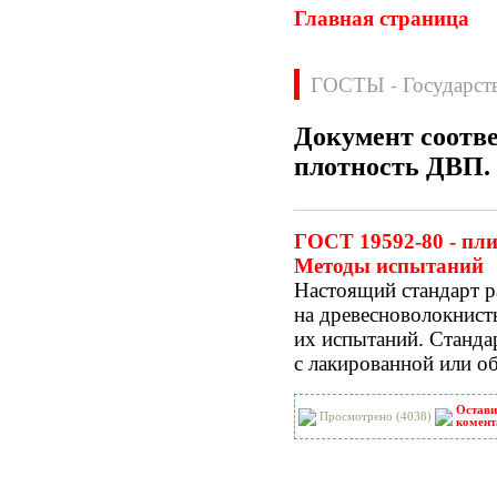
Главная страница
ГОСТЫ - Государст
Документ соотве
плотность ДВП
.
Нормативные документы
ВН
ВНП
ГОСТ 19592-80 - пл
ВНТП
ВСН
Методы испытаний
ГН
ГОСТЫ
Настоящий стандарт р
ГСН
ГЭСН
на древесноволокнист
ГЭСНм
ГЭСНп
их испытаний. Станда
ГЭСНр-2001
ЕНиР
с лакированной или о
МДС
МУ
НПБ
НПРМ
Остави
ОКП
ОНТП
Просмотрено (4038)
комент
ОСТН
ПБ
ПОТ
ППБ
РД
РДС