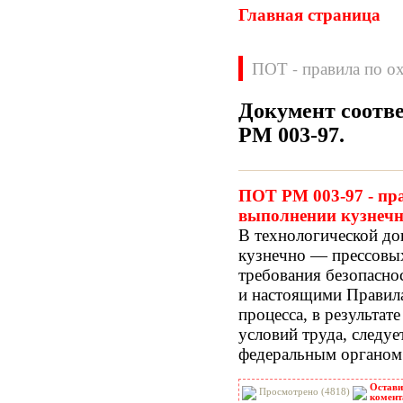
Главная страница
ПОТ - правила по ох
Документ соотв
РМ 003-97
.
Нормативные документы
ВН
ВНП
ПОТ РМ 003-97 - пра
ВНТП
ВСН
выполнении кузнечн
ГН
ГОСТЫ
В технологической до
ГСН
ГЭСН
кузнечно — прессовы
ГЭСНм
ГЭСНп
требования безопасно
ГЭСНр-2001
ЕНиР
и настоящими Правил
МДС
МУ
процесса, в результа
НПБ
НПРМ
условий труда, следу
ОКП
ОНТП
федеральным органом 
ОСТН
ПБ
ПОТ
ППБ
Остави
Просмотрено (4818)
РД
РДС
комент