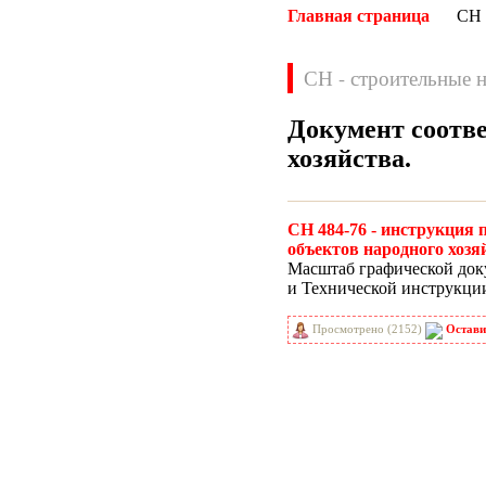
Главная страница
СН
СН - строительные 
Документ соотв
хозяйства
.
Нормативные документы
ВН
ВНП
СН 484-76 - инструкция
ВНТП
ВСН
объектов народного хозя
ГН
ГОСТЫ
Масштаб графической доку
и Технической инструкции
ГСН
ГЭСН
ГЭСНм
ГЭСНп
Просмотрено (2152)
Остави
ГЭСНр-2001
ЕНиР
МДС
МУ
НПБ
НПРМ
ОКП
ОНТП
ОСТН
ПБ
ПОТ
ППБ
РД
РДС