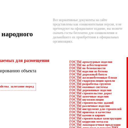
Все нормативные документы на сайте
представлены как ознакомительная версия, и не
претендуют на официальное издание, вы можете
 народного
скачать госты бесплатно для ознакомления и
дальнейшего их приобретения в официальных
организациях.
ачаемых для размещения
ГОСТЫ арматурные изделия
ГОСТЫ на асбестоцемент
ГОСТЫ по безопасности
тированию объекта
ГОСТЫ изделия из бетона
ГОСТЫ дорожный битум
ГОСТЫ железнобетонные блоки
ГОСТЫ гидроизоляция кровли
ГОСТЫ разработка грунтов
яйства
,
залегание пород
ГОСТЫ оконные системы
ГОСТЫ деревянные изделия
ГОСТЫ строительство дорог
ГОСТЫ замочные изделия
ГОСТЫ шумоизоляция
ГОСТЫ строительство зданий
ГОСТЫ различные изделия
ГОСТЫ инструмент для строителей
ГОСТЫ приемка и качества
ГОСТЫ камни и кирпич
ГОСТЫ строительные конструкции
ГОСТЫ коррозия металла
ГОСТЫ лакокрасочная продукция
ГОСТЫ линолеум и изделия ПВХ