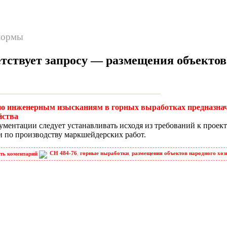
нормы
етствует запросу —
размещения объектов
 по инженерным изысканиям в горных выработках предназн
йства
ментации следует устанавливать исходя из требований к проек
 по производству маркшейдерских работ.
СН 484-76
,
горные выработки
,
размещения объектов народного хоз
ть коментарий