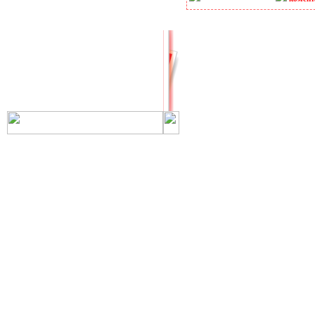
РНиП
РСН
СанПиН
СБЦ
СН
СНиП
СНиР-91 Р
СП
ТОИ
ТСН
ФЕР-2001
ФЕРм-2001
ФЕРп-2001
ФЕРр-2001