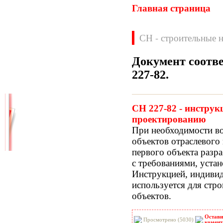
Главная страница
СН - строительные 
Документ соотв
227-82
.
Нормативные документы
ВН
ВНП
СН 227-82 - инструк
ВНТП
ВСН
проектированию
ГН
ГОСТЫ
При необходимости во
ГСН
ГЭСН
объектов отраслевого 
ГЭСНм
ГЭСНп
первого объекта разра
ГЭСНр-2001
ЕНиР
с требованиями, уста
МДС
МУ
Инструкцией, индивид
НПБ
НПРМ
используется для стр
ОКП
ОНТП
объектов.
ОСТН
ПБ
ПОТ
ППБ
Остави
РД
РДС
Просмотрено (5030)
комент