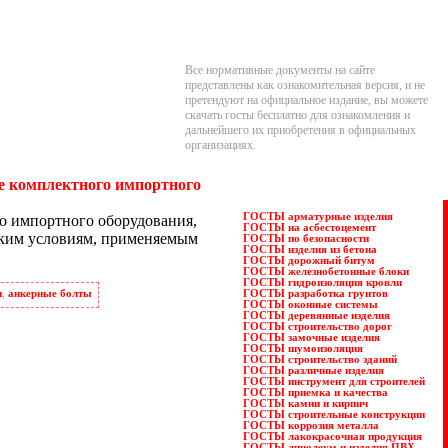
Все нормативные документы на сайте
представлены как ознакомительная версия, и не
претендуют на официальное издание, вы можете
скачать госты бесплатно для ознакомления и
дальнейшего их приобретения в официальных
организациях.
зе комплектного импортного
ГОСТЫ арматурные изделия
о им­порт­но­го обо­ру­до­ва­ния,
ГОСТЫ на асбестоцемент
е­ским усло­ви­ям, при­ме­ня­емым
ГОСТЫ по безопасности
ГОСТЫ изделия из бетона
ГОСТЫ дорожный битум
ГОСТЫ железнобетонные блоки
ГОСТЫ гидроизоляция кровли
ГОСТЫ разработка грунтов
и
,
ан­кер­ные бол­ты
ГОСТЫ оконные системы
ГОСТЫ деревянные изделия
ГОСТЫ строительство дорог
ГОСТЫ замочные изделия
ГОСТЫ шумоизоляция
ГОСТЫ строительство зданий
ГОСТЫ различные изделия
ГОСТЫ инструмент для строителей
ГОСТЫ приемка и качества
ГОСТЫ камни и кирпич
ГОСТЫ строительные конструкции
ГОСТЫ коррозия металла
ГОСТЫ лакокрасочная продукция
ГОСТЫ линолеум и изделия ПВХ