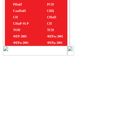
РНиП
РСН
СанПиН
СБЦ
СН
СНиП
СНиР-91 Р
СП
ТОИ
ТСН
ФЕР-2001
ФЕРм-2001
ФЕРп-2001
ФЕРр-2001