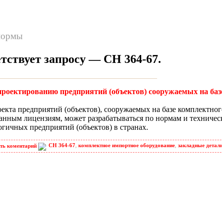
нормы
етствует запросу —
СН 364-67
.
 проектированию предприятий (объектов) сооружаемых на ба
о­ек­та пред­при­ятий
(объ
­ек­тов), со­ору­жа­емых на ба­зе ком­плект­но­г
ран­ным ли­цен­зи­ям, мо­жет раз­ра­ба­ты­ва­ть­ся по нор­мам и тех­ни­ч
ло­гич­ных пред­при­ятий
(объ
­ек­тов) в стра­нах.
СН 364-67
,
комплектное импортное оборудование
,
за­клад­ные де­та­л
ть коментарий