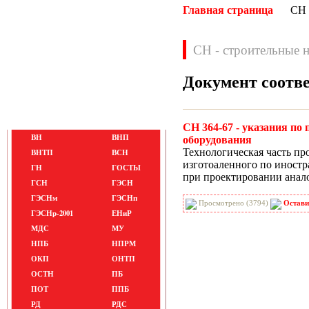
Главная страница
СН
СН - строительные 
Документ соотв
Нормативные документы
СН 364-67 - указания по
ВН
ВНП
оборудования
Тех­но­ло­ги­че­ская часть пр
ВНТП
ВСН
из­го­то­ален­но­го по ино­ст
ГН
ГОСТЫ
при про­ек­ти­ро­ва­нии ана­
ГСН
ГЭСН
ГЭСНм
ГЭСНп
Просмотрено (3794)
Остави
ГЭСНр-2001
ЕНиР
МДС
МУ
НПБ
НПРМ
ОКП
ОНТП
ОСТН
ПБ
ПОТ
ППБ
РД
РДС