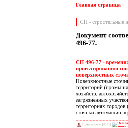
Главная страница
СН - строительные 
Документ соотв
496-77
.
Нормативные документы
ВН
ВНП
СН 496-77 - временн
ВНТП
ВСН
проектированию соо
ГН
ГОСТЫ
поверхностных сточ
ГСН
ГЭСН
Поверхностные сточн
ГЭСНм
ГЭСНп
территорий
(промышл
ГЭСНр-2001
ЕНиР
хозяйств, автохозяйств
МДС
МУ
загрязненных участко
НПБ
НПРМ
территориях городов
ОКП
ОНТП
стоянки автомашин, к
ОСТН
ПБ
ПОТ
ППБ
Остави
Просмотрено (4501)
РД
РДС
комент