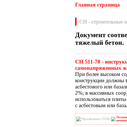
Главная страница
СН - строительные 
Документ соотве
тяжелый бетон
.
Нормативные документы
ВН
ВНП
СН 511-78 - инстру
ВНТП
ВСН
самонапряженных же
ГН
ГОСТЫ
При более высоком со
ГСН
ГЭСН
конструкции должны в
ГЭСНм
ГЭСНп
асбестового или базал
ГЭСНр-2001
ЕНиР
2%; в массивных соор
МДС
МУ
использоваться плиты
НПБ
НПРМ
с асбестовым или баз
ОКП
ОНТП
ОСТН
ПБ
Остави
ПОТ
ППБ
Просмотрено (2236)
комент
РД
РДС