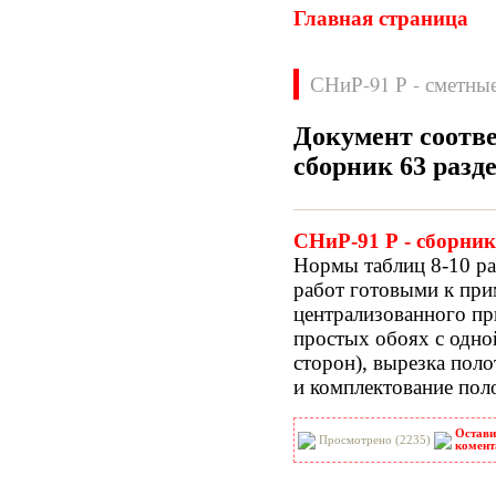
Главная страница
СНиР-91 Р - сметны
Документ соотве
сборник 63 разд
Нормативные документы
ВН
ВНП
СНиР-91 Р - сборник
ВНТП
ВСН
Нормы таблиц 8-10 ра
ГН
ГОСТЫ
работ готовыми к пр
ГСН
ГЭСН
централизованного пр
ГЭСНм
ГЭСНп
простых обоях с одно
ГЭСНр-2001
ЕНиР
сторон), вырезка пол
МДС
МУ
и комплектование пол
НПБ
НПРМ
ОКП
ОНТП
Остави
ОСТН
ПБ
Просмотрено (2235)
комент
ПОТ
ППБ
РД
РДС