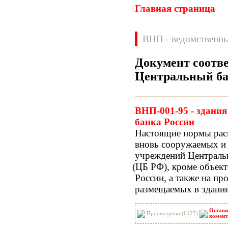
Главная страница
ВНП - ведомственн
Документ соотве
Центральный б
Нормативные документы
ВН
ВНП
ВНП-001-95 - здани
ВНТП
ВСН
банка России
ГН
ГОСТЫ
Настоящие нормы рас
ГСН
ГЭСН
вновь сооружаемых и
ГЭСНм
ГЭСНп
учреждений Централь
ГЭСНр-2001
ЕНиР
(ЦБ
РФ), кроме объект
МДС
МУ
России, а также на пр
НПБ
НПРМ
размещаемых в здания
ОКП
ОНТП
ОСТН
ПБ
Остави
ПОТ
ППБ
Просмотрено (6127)
комент
РД
РДС