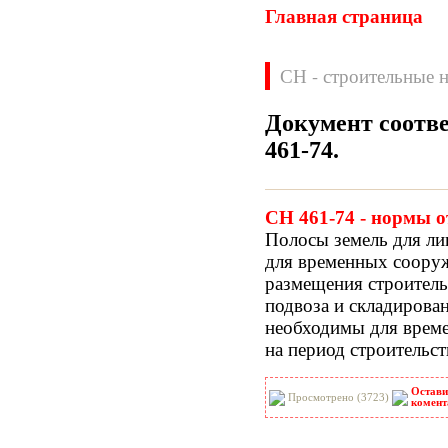
Главная страница
СН - строительные 
Документ соотв
461-74
.
Нормативные документы
ВН
ВНП
СН 461-74 - нормы о
ВНТП
ВСН
Полосы земель для ли
ГН
ГОСТЫ
для временных сооруж
ГСН
ГЭСН
размещения строител
ГЭСНм
ГЭСНп
подвоза и складирова
ГЭСНр-2001
ЕНиР
необходимы для време
МДС
МУ
на период строительст
НПБ
НПРМ
ОКП
ОНТП
Остави
ОСТН
ПБ
Просмотрено (3723)
комент
ПОТ
ППБ
РД
РДС