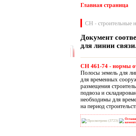
Главная страница
СН - строительные 
Документ соотв
для линии связи
Нормативные документы
ВН
ВНП
СН 461-74 - нормы о
ВНТП
ВСН
Полосы земель для ли
ГН
ГОСТЫ
для временных сооруж
ГСН
ГЭСН
размещения строител
ГЭСНм
ГЭСНп
подвоза и складирова
ГЭСНр-2001
ЕНиР
необходимы для време
МДС
МУ
на период строительст
НПБ
НПРМ
ОКП
ОНТП
Остави
ОСТН
ПБ
Просмотрено (3723)
комент
ПОТ
ППБ
РД
РДС